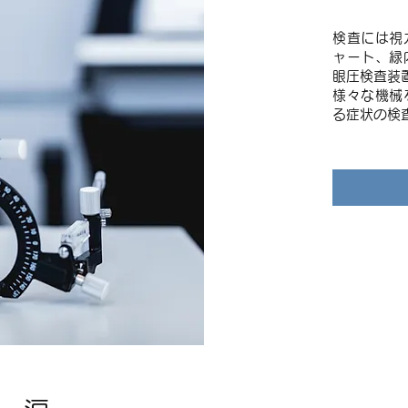
検査には視
ャート、緑
眼圧検査装
​様々な機
る症状の検