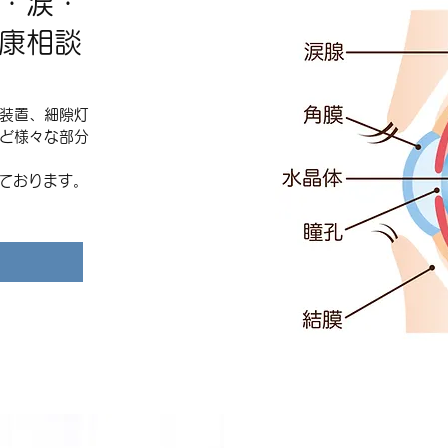
・涙・
康相談
装置、細隙灯
ど様々な部分
えております。