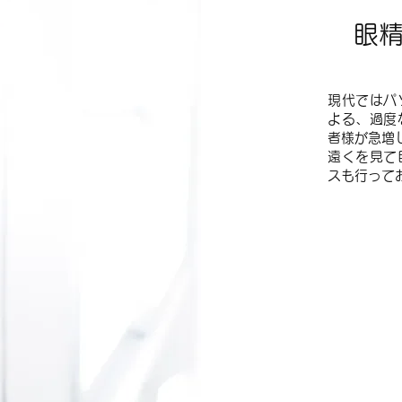
眼
現代ではパ
よる、過度
者様が急増
​遠くを見
スも行って