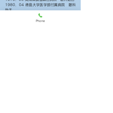
1980．04 徳島大学医学部付属病院 眼科
助手
1980．05 徳島大学医学部 眼科学講座助
Phone
手
1984．05 徳島大学医学部付属病院 眼科
講師
1984．09 医学博士の学位 授与
1986．12 山根眼科開院 院長
■現役職（令和4年1月現在） 徳島県眼科
医会名誉会長 徳島アイバンク理事長
徳島県板野郡医師会会長
■所属学会 日本眼科学会 日本眼科手術学
会 日本眼内レンズ屈折手術学会
お問合せ