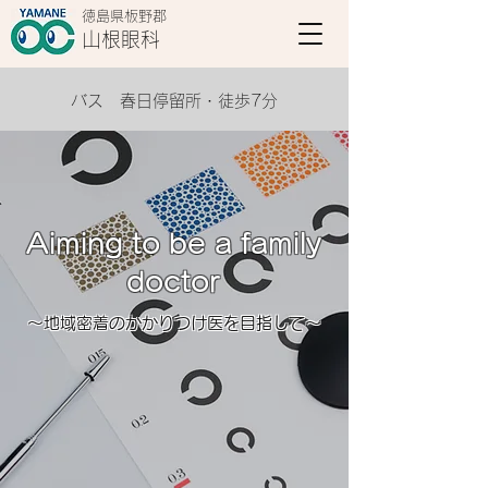
徳島県板野郡
山根眼科
バス 春日停留所・徒歩7分
Aiming to be a family
doctor
～地域密着のかかりつけ医を目指して～